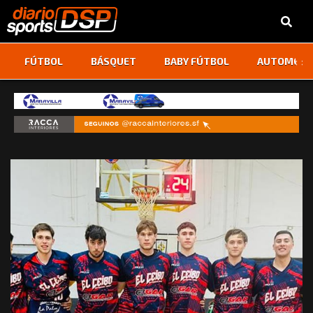
‹
›
FÚTBOL
BÁSQUET
BABY FÚTBOL
AUTOMOVI