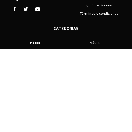
Quiénes Somos
Términos y condiciones
CATEGORIAS
Fútbol
Básquet
Baby Fútbol
Automovilismo
Voley
Padel
Golf
Hockey
Boxeo
Maratón
Natación
Otros
Motociclismo
Tiro
Rugby
Ajedrez
Tenis
Bochas
Gimnasia
CONTACTO