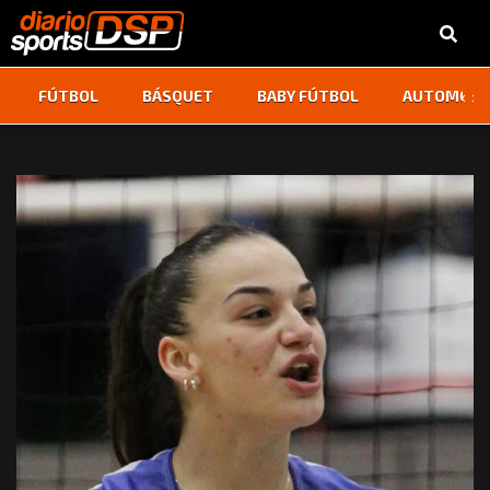
‹
›
FÚTBOL
BÁSQUET
BABY FÚTBOL
AUTOMOVI