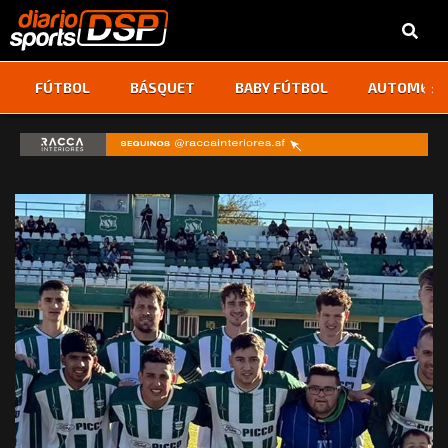
‹
›
FÚTBOL
BÁSQUET
BABY FÚTBOL
AUTOMOVI