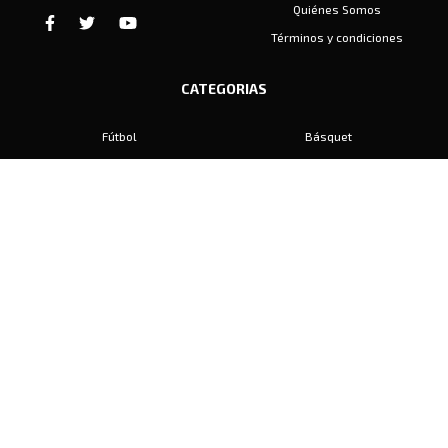
Quiénes Somos
Términos y condiciones
CATEGORIAS
Fútbol
Básquet
Baby Fútbol
Automovilismo
Voley
Padel
Golf
Hockey
Boxeo
Maratón
Natación
Otros
Motociclismo
Tiro
Rugby
Ajedrez
Tenis
Bochas
Gimnasia
CONTACTO