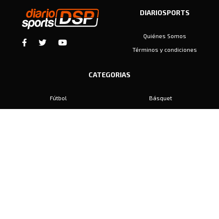
DIARIOSPORTS
Quiénes Somos
Términos y condiciones
CATEGORIAS
Fútbol
Básquet
Baby Fútbol
Automovilismo
Voley
Padel
Golf
Hockey
Boxeo
Maratón
Natación
Otros
Motociclismo
Tiro
Rugby
Ajedrez
Tenis
Bochas