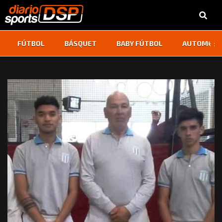
‹
›
FÚTBOL
BÁSQUET
BABY FÚTBOL
AUTOMOVI