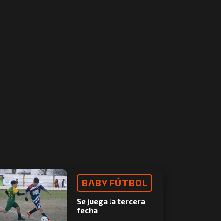
BABY FÚTBOL
Se juega la tercera
fecha