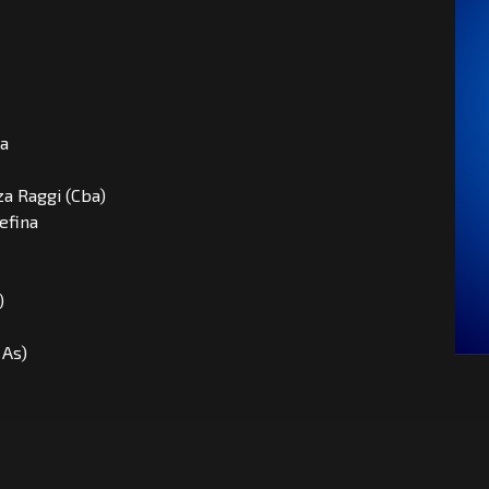
ca
za Raggi (Cba)
efina
)
 As)