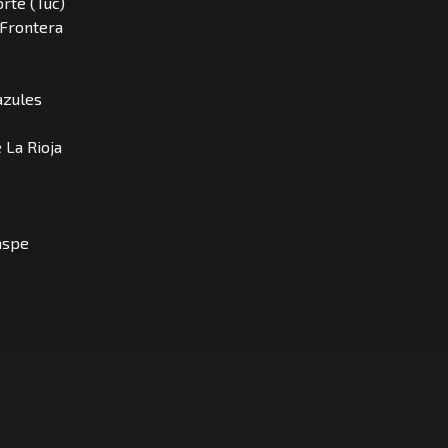
orte (Tuc)
 Frontera
iazules
 La Rioja
raspe