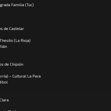
grada Familia (Tuc)
os de Castelar
 Thesito (La Rioja)
tián
tos de Chipión
ría) – Cultural La Para
rébol
Clara