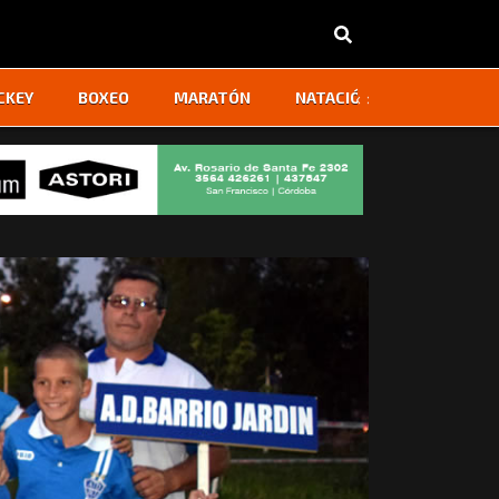
‹
›
CKEY
BOXEO
MARATÓN
NATACIÓN
OTROS