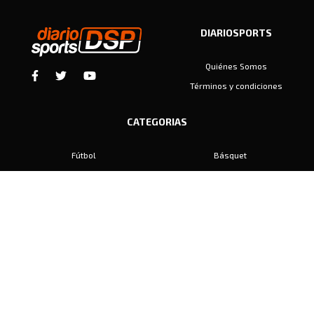
DIARIOSPORTS
Quiénes Somos
Términos y condiciones
CATEGORIAS
Fútbol
Básquet
Baby Fútbol
Automovilismo
Voley
Padel
Golf
Hockey
Boxeo
Maratón
Natación
Otros
Motociclismo
Tiro
Rugby
Ajedrez
Tenis
Bochas