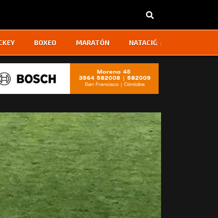
‹
›
CKEY
BOXEO
MARATÓN
NATACIÓN
OTROS