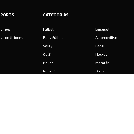
SPORTS
CATEGORIAS
Somos
Fútbol
Básquet
y condiciones
Baby Fútbol
Automovilismo
Voley
Padel
Golf
Hockey
Boxeo
Maratón
Natación
Otros
Motociclismo
Tiro
Rugby
Ajedrez
Tenis
Bochas
Gimnasia