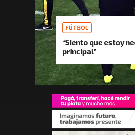
FÚTBOL
“Siento que estoy n
principal”