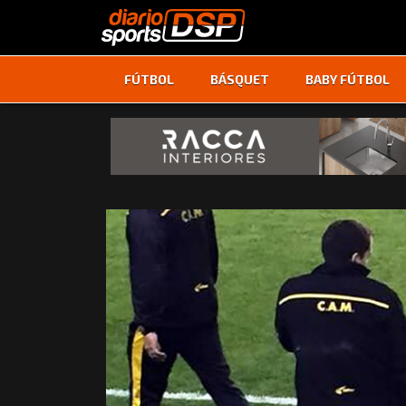
FÚTBOL
BÁSQUET
BABY FÚTBOL