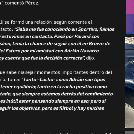
s”
, comentó Pérez.
allí se formó una relación, según comenta el
ntacto
: “Sialle me fue conociendo en Sportivo, fuimos
hí estuvimos en contacto. Pasé por Paraná con
imo, tenía la chance de seguir con él en Brown de
del Estero por mi amistad con Adrián Navarro
y cuenta que fue la decisión correcta”
, dijo.
 que sabe manejar momentos importantes dentro del
í lo toma:
“Tanto –Cacho- como Adrián son tipos
tener equilibrio; tanto en la racha positiva como
ultado, que siempre estemos detrás del rendimiento.
es inútil estar pensando siempre en eso; pero sí
guir los objetivos, pero es fútbol y hay muchas