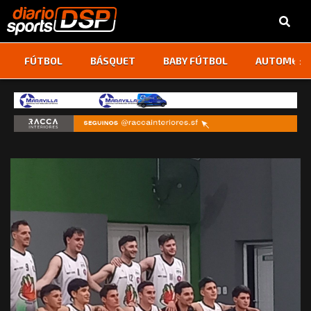
‹
›
FÚTBOL
BÁSQUET
BABY FÚTBOL
AUTOMOVI