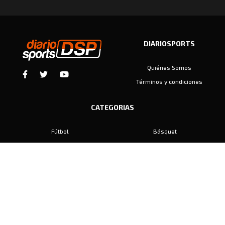
DIARIOSPORTS
Quiénes Somos
Términos y condiciones
CATEGORIAS
Fútbol
Básquet
Baby Fútbol
Automovilismo
Voley
Padel
Golf
Hockey
Boxeo
Maratón
Natación
Otros
Motociclismo
Tiro