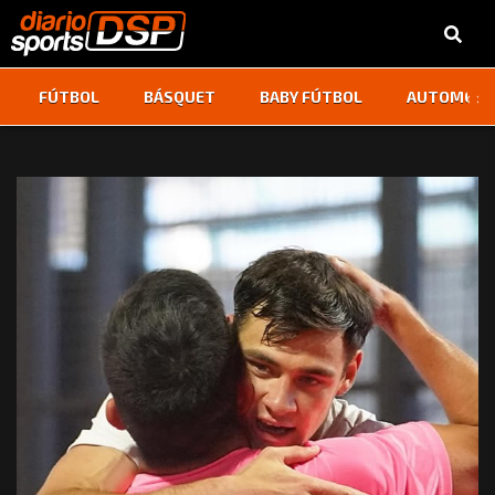
‹
›
FÚTBOL
BÁSQUET
BABY FÚTBOL
AUTOMOVI