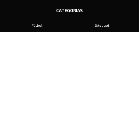
CATEGORIAS
Fútbol
Básquet
Baby Fútbol
Automovilismo
Voley
Padel
Golf
Hockey
Boxeo
Maratón
Natación
Otros
Motociclismo
Tiro
Rugby
Ajedrez
Tenis
Bochas
Gimnasia
CONTACTO
prensa@diariosports.com.ar