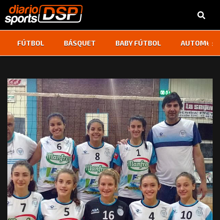
‹
›
FÚTBOL
BÁSQUET
BABY FÚTBOL
AUTOMOVI