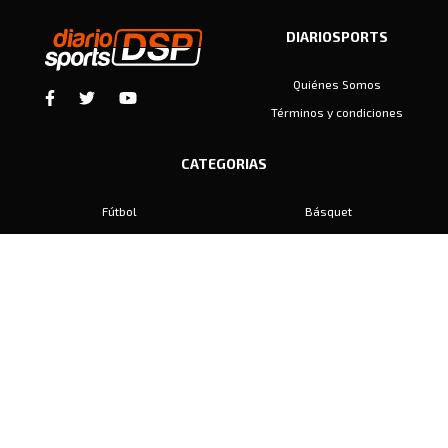
DIARIOSPORTS
Quiénes Somos
Términos y condiciones
CATEGORIAS
Fútbol
Básquet
Baby Fútbol
Automovilismo
Voley
Padel
Golf
Hockey
Boxeo
Maratón
Natación
Otros
Motociclismo
Tiro
Rugby
Ajedrez
Tenis
Bochas