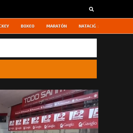
‹
›
CKEY
BOXEO
MARATÓN
NATACIÓN
OTROS