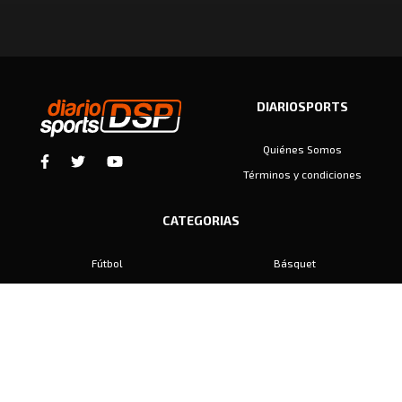
DIARIOSPORTS
Quiénes Somos
Términos y condiciones
CATEGORIAS
Fútbol
Básquet
Baby Fútbol
Automovilismo
Voley
Padel
Golf
Hockey
Boxeo
Maratón
Natación
Otros