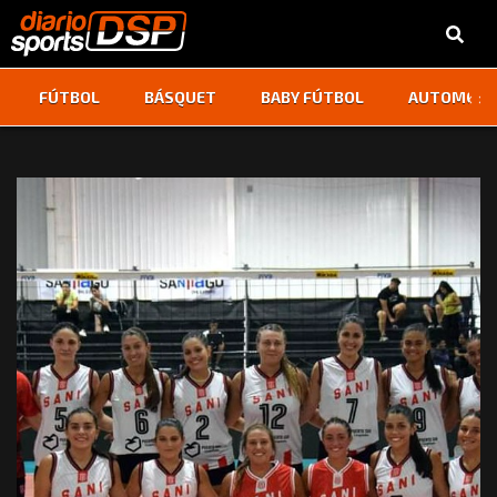
‹
›
FÚTBOL
BÁSQUET
BABY FÚTBOL
AUTOMOVI