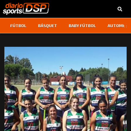
‹
›
FÚTBOL
BÁSQUET
BABY FÚTBOL
AUTOMOVI