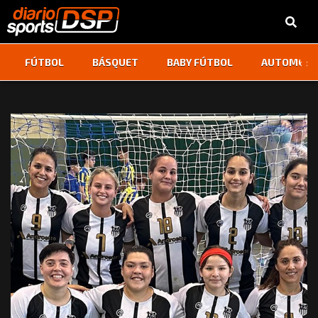
‹
›
FÚTBOL
BÁSQUET
BABY FÚTBOL
AUTOMOVI