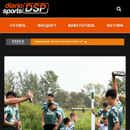
‹
›
FÚTBOL
BÁSQUET
BABY FÚTBOL
AUTOMOVI