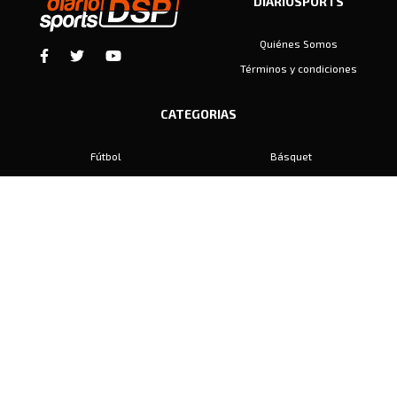
DIARIOSPORTS
Quiénes Somos
Términos y condiciones
CATEGORIAS
Fútbol
Básquet
Baby Fútbol
Automovilismo
Voley
Padel
Golf
Hockey
Boxeo
Maratón
Natación
Otros
Motociclismo
Tiro
Rugby
Ajedrez
Tenis
Bochas
Gimnasia