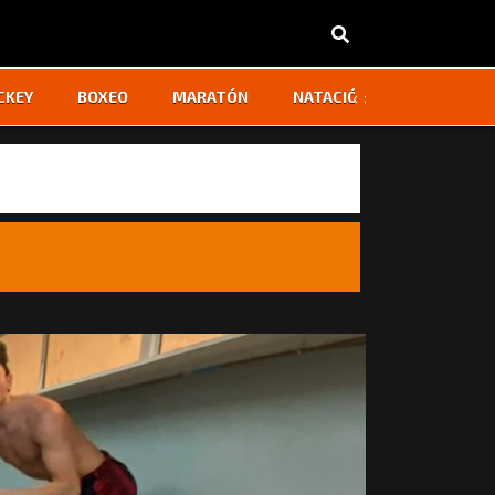
‹
›
CKEY
BOXEO
MARATÓN
NATACIÓN
OTROS