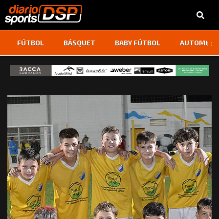
‹
›
FÚTBOL
BÁSQUET
BABY FÚTBOL
AUTOMOVI