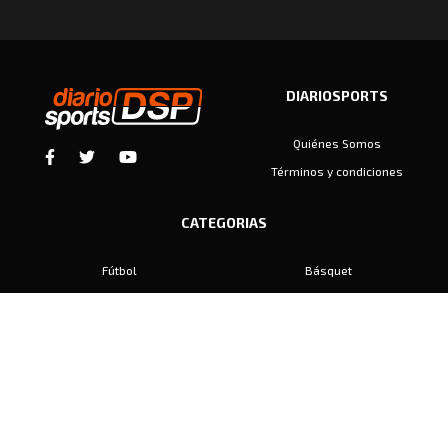
DIARIOSPORTS
Quiénes Somos
Términos y condiciones
CATEGORIAS
Fútbol
Básquet
Baby Fútbol
Automovilismo
Voley
Padel
Golf
Hockey
Boxeo
Maratón
Natación
Otros
Motociclismo
Tiro