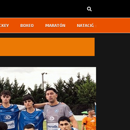
‹
›
CKEY
BOXEO
MARATÓN
NATACIÓN
OTROS