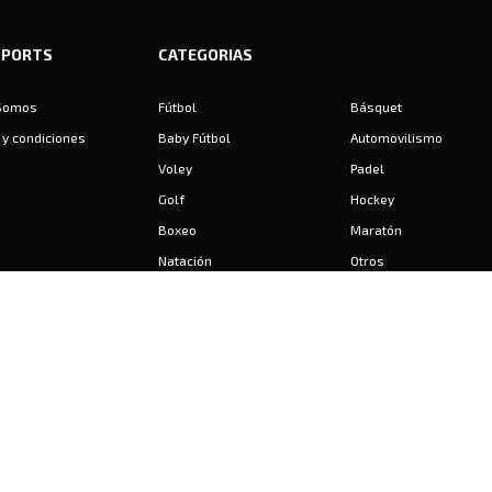
SPORTS
CATEGORIAS
Somos
Fútbol
Básquet
y condiciones
Baby Fútbol
Automovilismo
Voley
Padel
Golf
Hockey
Boxeo
Maratón
Natación
Otros
Motociclismo
Tiro
Rugby
Ajedrez
Tenis
Bochas
Gimnasia