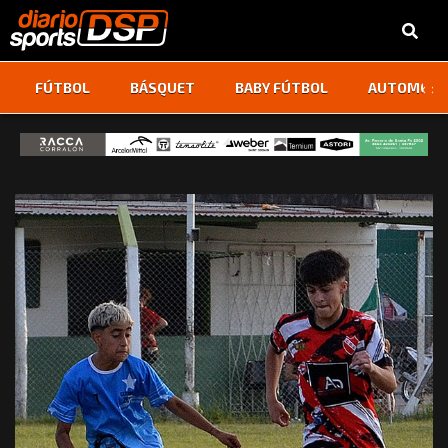
‹
›
FÚTBOL
BÁSQUET
BABY FÚTBOL
AUTOMOVI