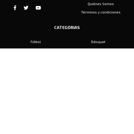
Quiénes Somos
Términos y condiciones
CATEGORIAS
Fútbol
Básquet
Baby Fútbol
Automovilismo
Voley
Padel
Golf
Hockey
Boxeo
Maratón
Natación
Otros
Motociclismo
Tiro
Rugby
Ajedrez
Tenis
Bochas
Gimnasia
CONTACTO