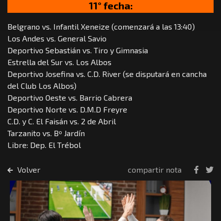
11° fecha:
Belgrano vs. Infantil Xeneize (comenzará a las 13:40)
Los Andes vs. General Savio
Deportivo Sebastián vs. Tiro y Gimnasia
Estrella del Sur vs. Los Albos
Deportivo Josefina vs. C.D. River (se disputará en cancha
del Club Los Albos)
Deportivo Oeste vs. Barrio Cabrera
Deportivo Norte vs. D.M.D Freyre
C.D. y C. El Faisán vs. 2 de Abril
Tarzanito vs. Bº Jardín
Libre: Dep. El Trébol
Volver
compartir nota