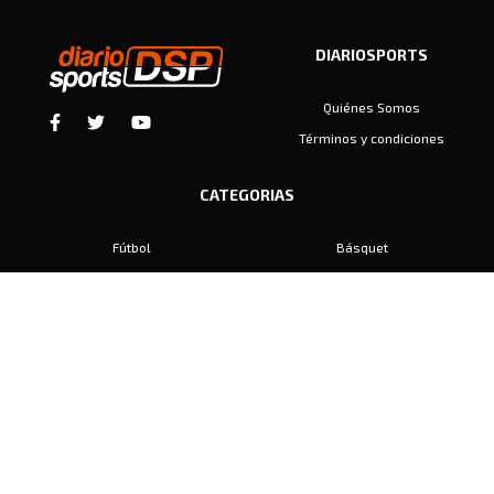
DIARIOSPORTS
Quiénes Somos
Términos y condiciones
CATEGORIAS
Fútbol
Básquet
Baby Fútbol
Automovilismo
Voley
Padel
Golf
Hockey
Boxeo
Maratón
Natación
Otros
Motociclismo
Tiro
Rugby
Ajedrez