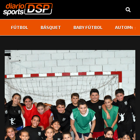
‹
›
FÚTBOL
BÁSQUET
BABY FÚTBOL
AUTOMOVI