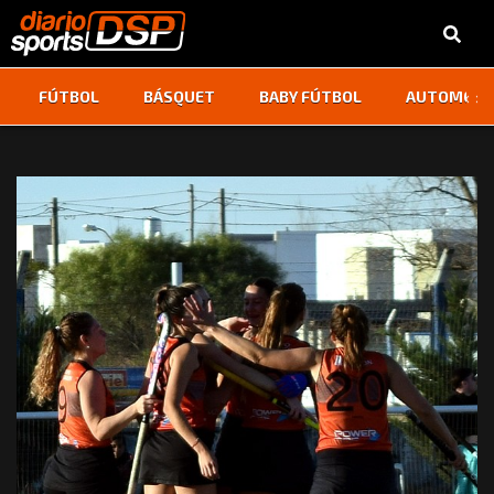
‹
›
FÚTBOL
BÁSQUET
BABY FÚTBOL
AUTOMOVI