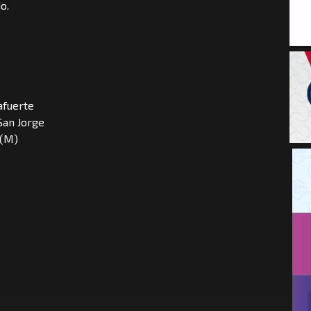
o.
afuerte
San Jorge
 (M)