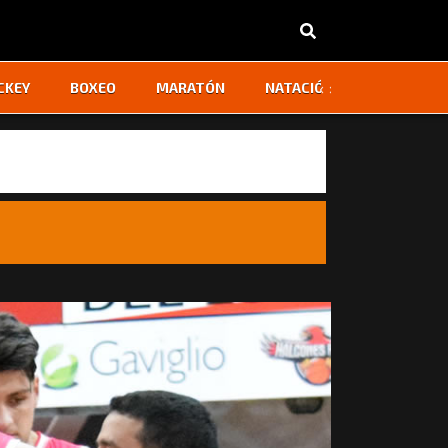
‹
›
CKEY
BOXEO
MARATÓN
NATACIÓN
OTROS