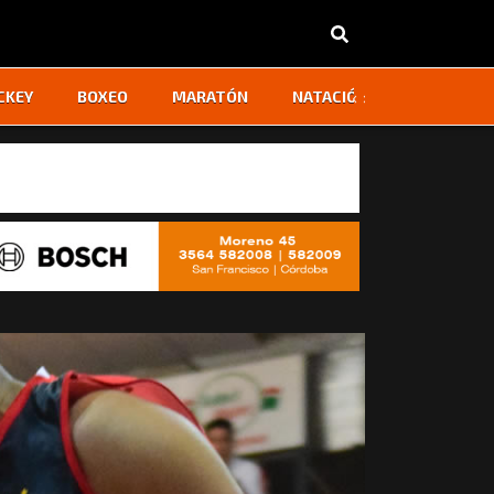
‹
›
CKEY
BOXEO
MARATÓN
NATACIÓN
OTROS