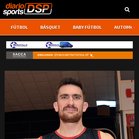
‹
›
FÚTBOL
BÁSQUET
BABY FÚTBOL
AUTOMOVI