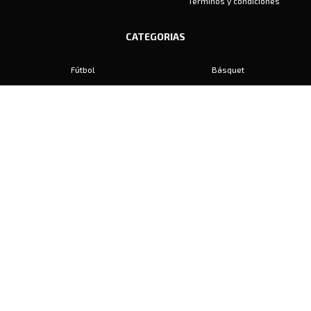
Términos y condiciones
CATEGORIAS
Fútbol
Básquet
Baby Fútbol
Automovilismo
Voley
Padel
Golf
Hockey
Boxeo
Maratón
Natación
Otros
Motociclismo
Tiro
Rugby
Ajedrez
Tenis
Bochas
Gimnasia
CONTACTO