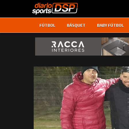
FÚTBOL
BÁSQUET
BABY FÚTBOL