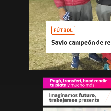
FÚTBOL
Savio campeón de r