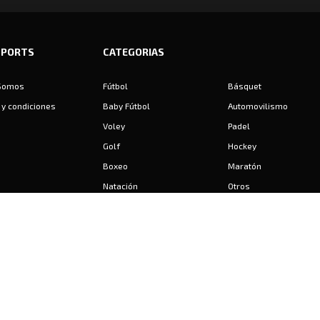
SPORTS
CATEGORIAS
Somos
Fútbol
Básquet
y condiciones
Baby Fútbol
Automovilismo
Voley
Padel
Golf
Hockey
Boxeo
Maratón
Natación
Otros
Motociclismo
Tiro
Rugby
Ajedrez
Tenis
Bochas
Gimnasia