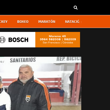
‹
›
CKEY
BOXEO
MARATÓN
NATACIÓN
OTROS