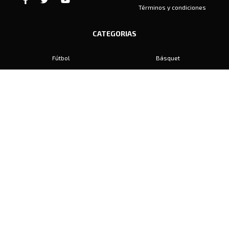
Términos y condiciones
CATEGORIAS
Fútbol
Básquet
Baby Fútbol
Automovilismo
Voley
Padel
Golf
Hockey
Boxeo
Maratón
Natación
Otros
Motociclismo
Tiro
Rugby
Ajedrez
Tenis
Bochas
Gimnasia
CONTACTO