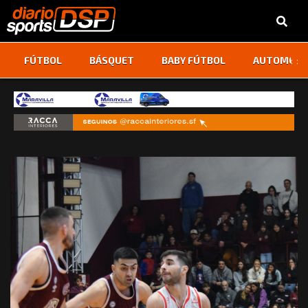
‹
›
FÚTBOL
BÁSQUET
BABY FÚTBOL
AUTOMOVI