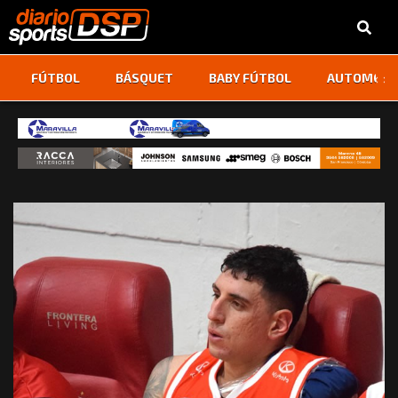
‹
›
FÚTBOL
BÁSQUET
BABY FÚTBOL
AUTOMOVI