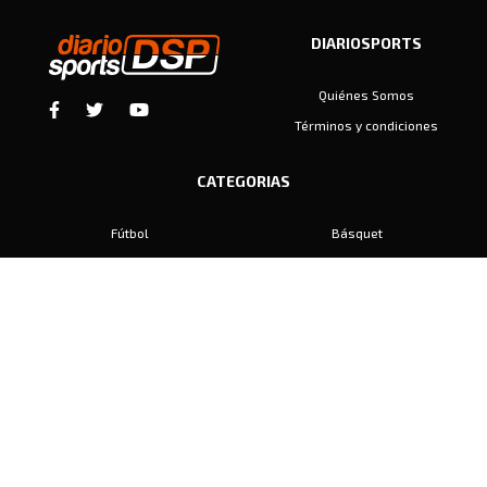
DIARIOSPORTS
Quiénes Somos
Términos y condiciones
CATEGORIAS
Fútbol
Básquet
Baby Fútbol
Automovilismo
Voley
Padel
Golf
Hockey
Boxeo
Maratón
Natación
Otros
Motociclismo
Tiro
Rugby
Ajedrez
Tenis
Bochas