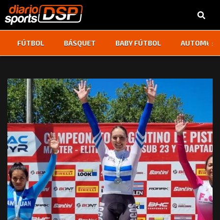
‹
›
FÚTBOL
BÁSQUET
BABY FÚTBOL
AUTOMOVI