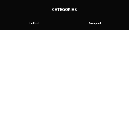
CATEGORIAS
Fútbol
Básquet
Baby Fútbol
Automovilismo
Voley
Padel
Golf
Hockey
Boxeo
Maratón
Natación
Otros
Motociclismo
Tiro
Rugby
Ajedrez
Tenis
Bochas
Gimnasia
CONTACTO
prensa@diariosports.com.ar