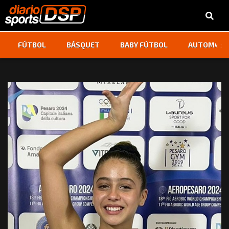
‹
›
FÚTBOL
BÁSQUET
BABY FÚTBOL
AUTOMOVI