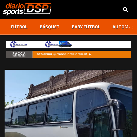
‹
›
FÚTBOL
BÁSQUET
BABY FÚTBOL
AUTOMOVI