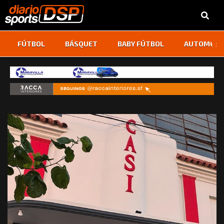
‹
›
FÚTBOL
BÁSQUET
BABY FÚTBOL
AUTOMOVI