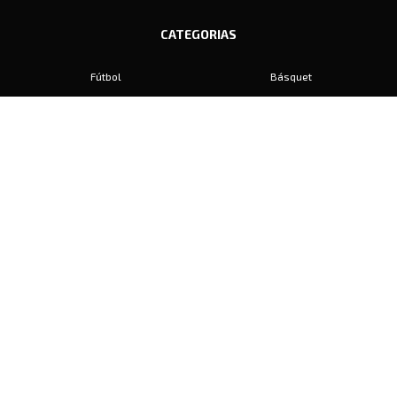
CATEGORIAS
Fútbol
Básquet
Baby Fútbol
Automovilismo
Voley
Padel
Golf
Hockey
Boxeo
Maratón
Natación
Otros
Motociclismo
Tiro
Rugby
Ajedrez
Tenis
Bochas
Gimnasia
CONTACTO
prensa@diariosports.com.ar