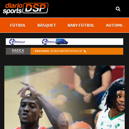
‹
›
FÚTBOL
BÁSQUET
BABY FÚTBOL
AUTOMOVI