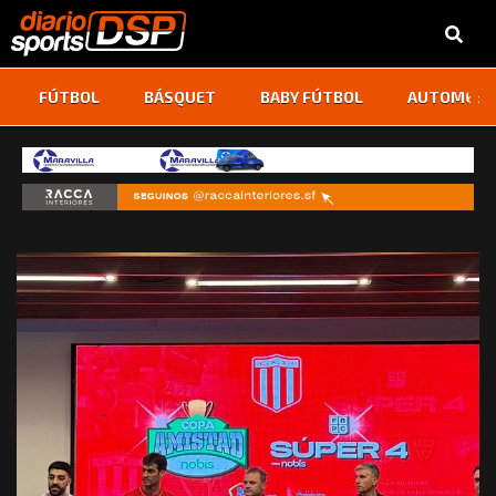
‹
›
FÚTBOL
BÁSQUET
BABY FÚTBOL
AUTOMOVI