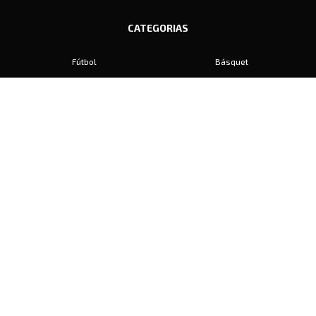
CATEGORIAS
Fútbol
Básquet
Baby Fútbol
Automovilismo
Voley
Padel
Golf
Hockey
Boxeo
Maratón
Natación
Otros
Motociclismo
Tiro
Rugby
Ajedrez
Tenis
Bochas
Gimnasia
CONTACTO
prensa@diariosports.com.ar