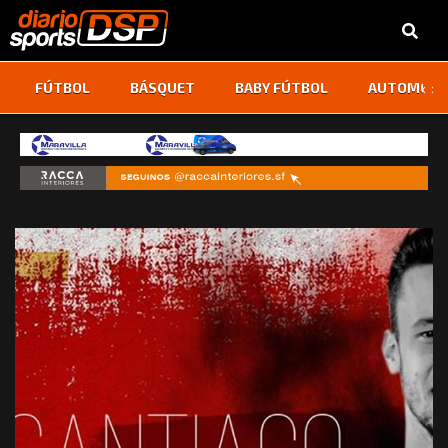
‹
›
FÚTBOL
BÁSQUET
BABY FÚTBOL
AUTOMOVI