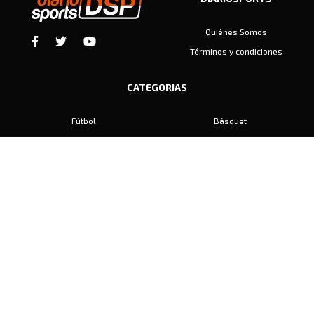
Quiénes Somos
Términos y condiciones
CATEGORIAS
Fútbol
Básquet
Baby Fútbol
Automovilismo
Voley
Padel
Golf
Hockey
Boxeo
Maratón
Natación
Otros
Motociclismo
Tiro
Rugby
Ajedrez
Tenis
Bochas
Gimnasia