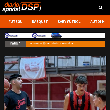
‹
›
FÚTBOL
BÁSQUET
BABY FÚTBOL
AUTOMOVI