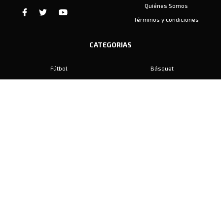
Quiénes Somos
Términos y condiciones
CATEGORIAS
Fútbol
Básquet
Baby Fútbol
Automovilismo
Voley
Padel
Golf
Hockey
Boxeo
Maratón
Natación
Otros
Motociclismo
Tiro
Rugby
Ajedrez
Tenis
Bochas
Gimnasia
CONTACTO