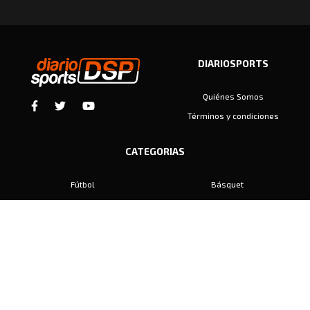
DIARIOSPORTS
Quiénes Somos
Términos y condiciones
CATEGORIAS
Fútbol
Básquet
Baby Fútbol
Automovilismo
Voley
Padel
Golf
Hockey
Boxeo
Maratón
Natación
Otros
Motociclismo
Tiro