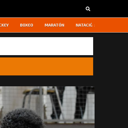
‹
›
CKEY
BOXEO
MARATÓN
NATACIÓN
OTROS