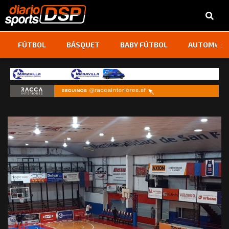
‹
›
FÚTBOL
BÁSQUET
BABY FÚTBOL
AUTOMOVI