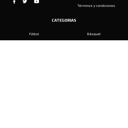
Términos y condiciones
CATEGORIAS
Fútbol
Básquet
Baby Fútbol
Automovilismo
Voley
Padel
Golf
Hockey
Boxeo
Maratón
Natación
Otros
Motociclismo
Tiro
Rugby
Ajedrez
Tenis
Bochas
Gimnasia
CONTACTO