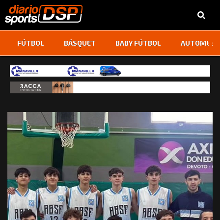
‹
›
FÚTBOL
BÁSQUET
BABY FÚTBOL
AUTOMOVI