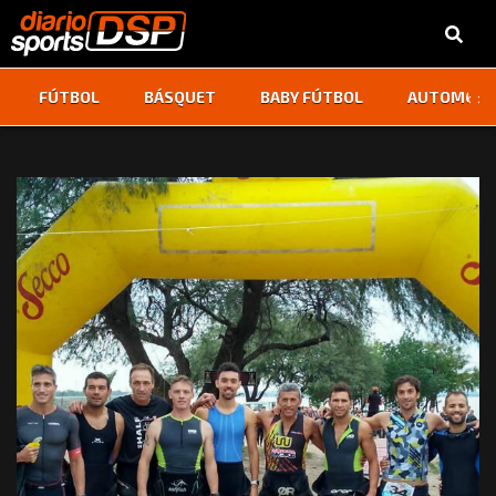
‹
›
FÚTBOL
BÁSQUET
BABY FÚTBOL
AUTOMOVI