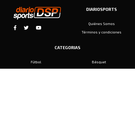
DIARIOSPORTS
Quiénes Somos
Términos y condiciones
CATEGORIAS
Fútbol
Básquet
Baby Fútbol
Automovilismo
Voley
Padel
Golf
Hockey
Boxeo
Maratón
Natación
Otros
Motociclismo
Tiro
Rugby
Ajedrez
Tenis
Bochas