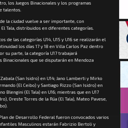
ro, los Juegos Binacionales y los programas
e talentos.
de la ciudad vuelve a ser importante, con
El Tala, distribuidos en diferentes categorías.
os de las categorías U14, U15 y U16 se realizarán el
tinuidad los días 17 y 18 en Villa Carlos Paz dentro
r su parte, la categoría U17 trabajará
s Binacionales que se disputarán en Mendoza
abala (San Isidro) en U14; Jano Lamberti y Mirko
Armando (El Ceibo) y Santiago Rizzo (San Isidro) en
no Blengini (El Tala) en U16; mientras que en U17
o), Oreste Torres de la Rúa (El Tala), Mateo Pavese,
bo).
 Plan de Desarrollo Federal fueron convocados varios
fantiles Masculinos estarán Fabrizio Bertoli y