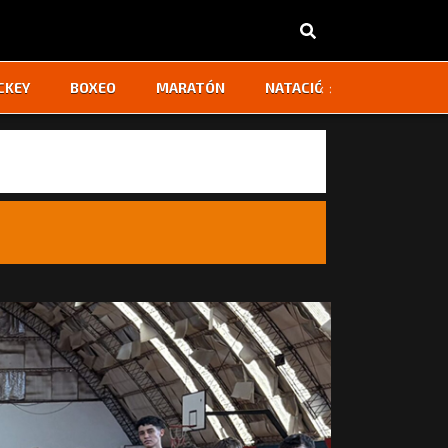
‹
›
CKEY
BOXEO
MARATÓN
NATACIÓN
OTROS