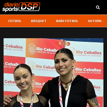
‹
›
FÚTBOL
BÁSQUET
BABY FÚTBOL
AUTOMOVI