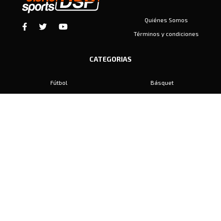
Quiénes Somos
Términos y condiciones
CATEGORIAS
Fútbol
Básquet
Baby Fútbol
Automovilismo
Voley
Padel
Golf
Hockey
Boxeo
Maratón
Natación
Otros
Motociclismo
Tiro
Rugby
Ajedrez
Tenis
Bochas
Gimnasia