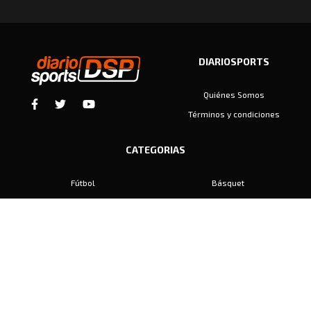
DIARIOSPORTS
Quiénes Somos
Términos y condiciones
CATEGORIAS
Fútbol
Básquet
Baby Fútbol
Automovilismo
Voley
Padel
Golf
Hockey
Boxeo
Maratón
Natación
Otros
Motociclismo
Tiro