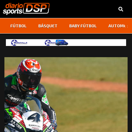
‹
›
FÚTBOL
BÁSQUET
BABY FÚTBOL
AUTOMOVI