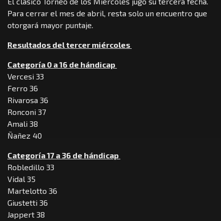
El clásico Torneo de los Miércoles jugó su tercera fecha.
Para cerrar el mes de abril, resta solo un encuentro que
otorgará mayor puntaje.
Resultados del tercer miércoles
Categoría 0 a 16 de hándicap
Vercesi 33
Ferro 36
Rivarosa 36
Ronconi 37
Amali 38
Ñañez 40
Categoría 17 a 36 de hándicap
Robledillo 33
Vidal 35
Martelotto 36
Giustetti 36
Jappert 38