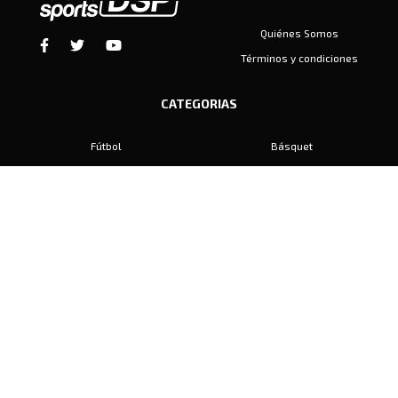
Quiénes Somos
Términos y condiciones
CATEGORIAS
Fútbol
Básquet
Baby Fútbol
Automovilismo
Voley
Padel
Golf
Hockey
Boxeo
Maratón
Natación
Otros
Motociclismo
Tiro
Rugby
Ajedrez
Tenis
Bochas
Gimnasia