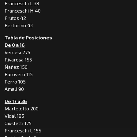
Franceschi L 38
Franceschi H 40
Frutos 42
Bertorino 43
Tabla de Posiciones
De 0 a 16
Vercesi 275
Rivarosa 155
Ñañez 150
Barovero 115
Ferro 105
Amali 90
De 17 a 36
Martelotto 200
Vidal 185
Giustetti 175
Franceschi L 155