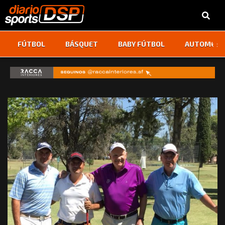
‹
›
FÚTBOL
BÁSQUET
BABY FÚTBOL
AUTOMOVI