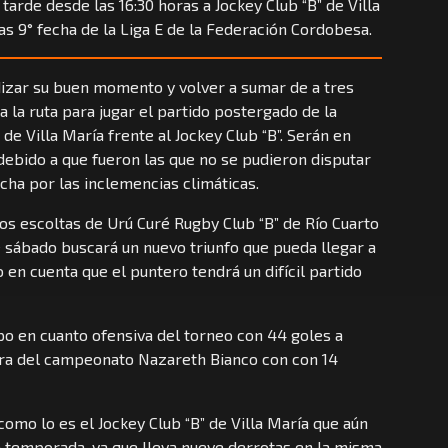
 tarde desde las 16:30 horas a Jockey Club “B” de Villa
s 9° fecha de la Liga E de la Federación Cordobesa.
dizar su buen momento y volver a sumar de a tres
la ruta para jugar el partido postergado de la
de Villa María frente al Jockey Club “B”. Serán en
debido a que fueron las que no se pudieron disputar
echa por las inclemencias climáticas.
los escoltas de Urú Curé Rugby Club “B” de Río Cuarto
te sábado buscará un nuevo triunfo que pueda llegar a
 en cuenta que el puntero tendrá un difícil partido
ipo en cuanto ofensiva del torneo con 44 goles a
dora del campeonato Nazareth Bianco con con 14
 como lo es el Jockey Club “B” de Villa María que aún
a temporada, ya que lleva nueve derrotas en la misma