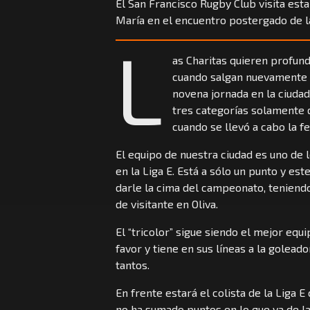
El San Francisco Rugby Club visita esta
María en el encuentro postergado de la
L
as Charitas quieren profun
cuando salgan nuevamente a 
novena jornada en la ciudad 
tres categorías solamente 
cuando se llevó a cabo la f
El equipo de nuestra ciudad es uno de 
en la Liga E. Está a sólo un punto y es
darle la cima del campeonato, teniendo
de visitante en Oliva.
El “tricolor” sigue siendo el mejor equ
favor y tiene en sus líneas a la golea
tantos.
En frente estará el colista de la Liga E
no ha sumado puntos en lo que va de l