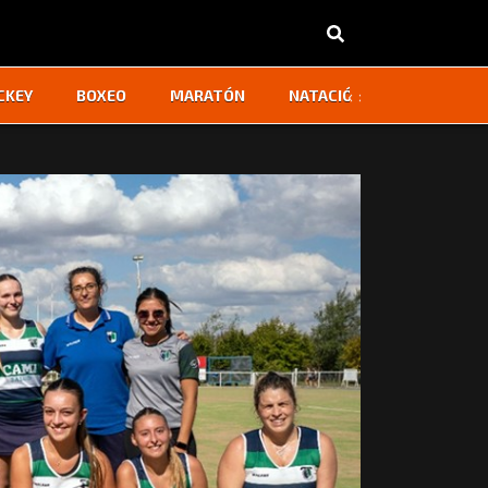
‹
›
CKEY
BOXEO
MARATÓN
NATACIÓN
OTROS