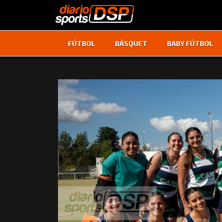
FÚTBOL
BÁSQUET
BABY FÚTBOL