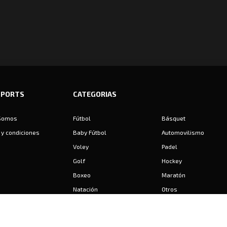
SPORTS
CATEGORIAS
Somos
Fútbol
Básquet
y condiciones
Baby Fútbol
Automovilismo
Voley
Padel
Golf
Hockey
Boxeo
Maratón
Natación
Otros
Motociclismo
Tiro
Rugby
Ajedrez